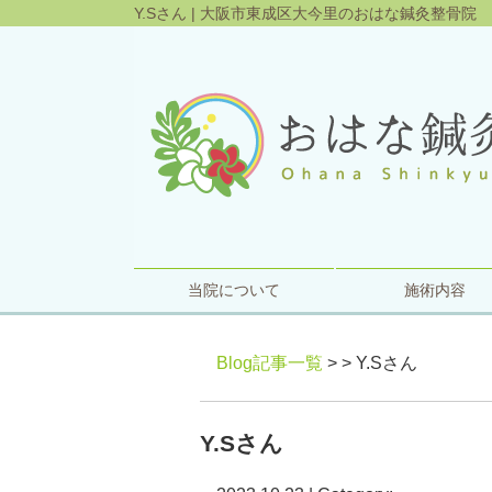
Y.Sさん | 大阪市東成区大今里のおはな鍼灸整骨院
当院について
施術内容
Blog記事一覧
> > Y.Sさん
Y.Sさん